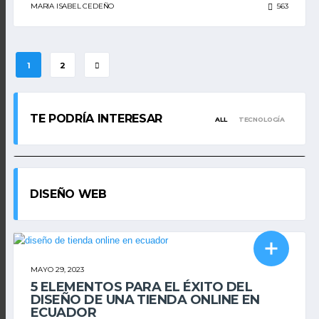
MARIA ISABEL CEDEÑO
563
1
2
TECNOLOGÍA
¿TE HAS PREGUNTADO ALGUNA VEZ POR QUÉ TE
GUSTAN TANTO LOS PRODUCTOS DE APPLE?
TE PODRÍA INTERESAR
ALL
TECNOLOGÍA
MARIA ISABEL CEDEÑO
ENERO 22, 2019
DISEÑO WEB
DISEÑO WEB
MAYO 29, 2023
5 ELEMENTOS PARA EL ÉXITO DEL
DISEÑO DE UNA TIENDA ONLINE EN
ECUADOR